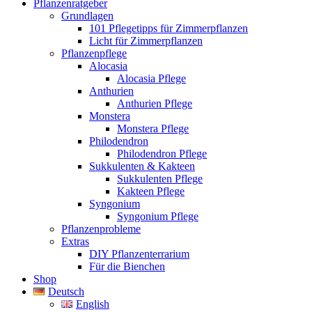
Pflanzenratgeber
Grundlagen
101 Pflegetipps für Zimmerpflanzen
Licht für Zimmerpflanzen
Pflanzenpflege
Alocasia
Alocasia Pflege
Anthurien
Anthurien Pflege
Monstera
Monstera Pflege
Philodendron
Philodendron Pflege
Sukkulenten & Kakteen
Sukkulenten Pflege
Kakteen Pflege
Syngonium
Syngonium Pflege
Pflanzenprobleme
Extras
DIY Pflanzenterrarium
Für die Bienchen
Shop
Deutsch
English