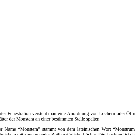
ter Fenestration versteht man eine Anordnung von Löchern oder Öffnung
ätter der Monstera an einer bestimmten Stelle spalten.
r Name “Monstera” stammt von dem lateinischen Wort “Monstrum”, d
twickeln mit zunehmender Reife natürliche Löcher. Die Lochung ist ein