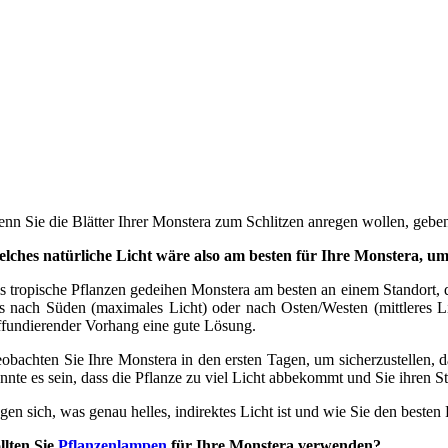
nn Sie die Blätter Ihrer Monstera zum Schlitzen anregen wollen, geben
lches natürliche Licht wäre also am besten für Ihre Monstera, u
s tropische Pflanzen gedeihen Monstera am besten an einem Standort, der 
s nach Süden (maximales Licht) oder nach Osten/Westen (mittleres Licht
ffundierender Vorhang eine gute Lösung.
obachten Sie Ihre Monstera in den ersten Tagen, um sicherzustellen, 
nnte es sein, dass die Pflanze zu viel Licht abbekommt und Sie ihren S
agen sich, was genau helles, indirektes Licht ist und wie Sie den besten
llten Sie
Pflanzenlampen
für Ihre Monstera verwenden?