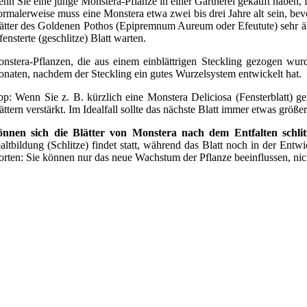
nn Sie eine junge Monstera-Pflanze in einer Gärtnerei gekauft haben, fra
rmalerweise muss eine Monstera etwa zwei bis drei Jahre alt sein, bevo
ätter des Goldenen Pothos (Epipremnum Aureum oder Efeutute) sehr ähnl
fensterte (geschlitze) Blatt warten.
nstera-Pflanzen, die aus einem einblättrigen Steckling gezogen wurde
naten, nachdem der Steckling ein gutes Wurzelsystem entwickelt hat.
pp: Wenn Sie z. B. kürzlich eine Monstera Deliciosa (Fensterblatt) g
ättern verstärkt. Im Idealfall sollte das nächste Blatt immer etwas größ
nnen sich die Blätter von Monstera nach dem Entfalten schlit
altbildung (Schlitze) findet statt, während das Blatt noch in der Entw
rten: Sie können nur das neue Wachstum der Pflanze beeinflussen, nicht