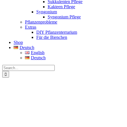
Sukkulenten Pflege
Kakteen Pflege
Syngonium
Syngonium Pflege
Pflanzenprobleme
Extras
DIY Pflanzenterrarium
Für die Bienchen
Shop
Deutsch
English
Deutsch
Search
for: