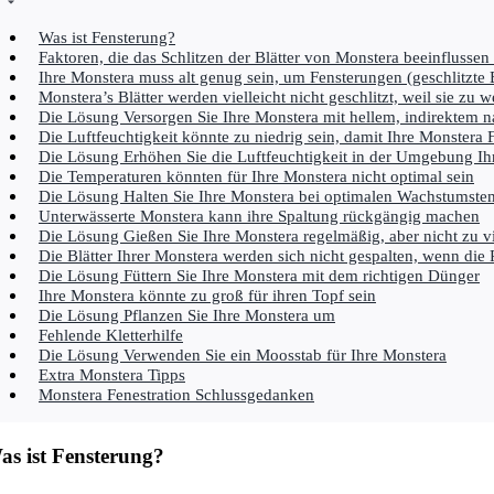
Was ist Fensterung?
Faktoren, die das Schlitzen der Blätter von Monstera beeinflussen 
Ihre Monstera muss alt genug sein, um Fensterungen (geschlitzte B
Monstera’s Blätter werden vielleicht nicht geschlitzt, weil sie z
Die Lösung Versorgen Sie Ihre Monstera mit hellem, indirektem n
Die Luftfeuchtigkeit könnte zu niedrig sein, damit Ihre Monstera F
Die Lösung Erhöhen Sie die Luftfeuchtigkeit in der Umgebung Ih
Die Temperaturen könnten für Ihre Monstera nicht optimal sein
Die Lösung Halten Sie Ihre Monstera bei optimalen Wachstumste
Unterwässerte Monstera kann ihre Spaltung rückgängig machen
Die Lösung Gießen Sie Ihre Monstera regelmäßig, aber nicht zu v
Die Blätter Ihrer Monstera werden sich nicht gespalten, wenn die 
Die Lösung Füttern Sie Ihre Monstera mit dem richtigen Dünger
Ihre Monstera könnte zu groß für ihren Topf sein
Die Lösung Pflanzen Sie Ihre Monstera um
Fehlende Kletterhilfe
Die Lösung Verwenden Sie ein Moosstab für Ihre Monstera
Extra Monstera Tipps
Monstera Fenestration Schlussgedanken
as ist Fensterung?