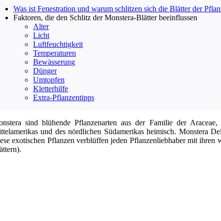
Was ist Fenestration und warum schlitzen sich die Blätter der Pfla
Faktoren, die den Schlitz der Monstera-Blätter beeinflussen
Alter
Licht
Luftfeuchtigkeit
Temperaturen
Bewässerung
Dünger
Umtopfen
Kletterhilfe
Extra-Pflanzentipps
nstera sind blühende Pflanzenarten aus der Familie der Araceae,
ttelamerikas und des nördlichen Südamerikas heimisch. Monstera Del
ese exotischen Pflanzen verblüffen jeden Pflanzenliebhaber mit ihren 
ättern).