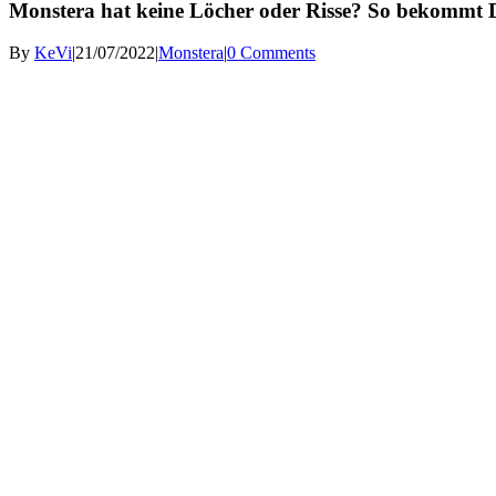
Monstera hat keine Löcher oder Risse? So bekommt De
By
KeVi
|
21/07/2022
|
Monstera
|
0 Comments
View
Larger
Image