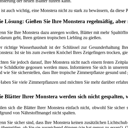
nsterung der neuen Blätter führen kann.
 ist auch wichtig, eine Monstera nicht zu stark zu bewässern, da dies
ie Lösung: Gießen Sie Ihre Monstera regelmäßig, aber n
nn Sie Ihre Monstera dazu anregen wollen, Blätter mit mehr Spaltöffnu
 darum geht, Ihren grünen tropischen Liebling zu gießen.
r richtige Wasserhaushalt ist der Schlüssel zur Gesunderhaltung Ih
nstera: Ist sie bis zum zweiten Knöchel Ihres Zeigefingers trocken, gie
hten Sie jedoch darauf, Ihre Monstera nicht nach einem festen Zeitpla
re Schildkröte gegossen werden muss. Informieren Sie sich in unsere
d wie Sie sicherstellen, dass Ihre tropische Zimmerpflanze gesund und g
Haben Sie viele Zimmerpflanzen und möchten Sie mehr darüber erfahren
ie Blätter Ihrer Monstera werden sich nicht gespalten, 
ilen sich die Blätter Ihrer Monstera einfach nicht, obwohl Sie sicher 
fgrund von Nährstoffmangel nicht spalten.
nn Sie sicher sind, dass Ihre Monstera keinen zusätzlichen Lichtschub
 überprüfen, ob Sie sie ausreichend düngen (sie hat genug zu essen!). 