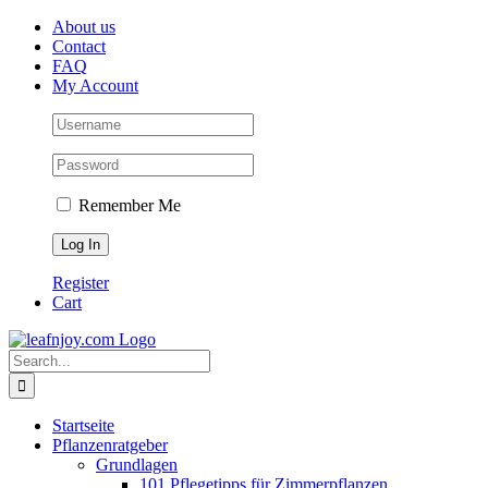
Skip
Facebook
Instagram
Pinterest
About us
to
Contact
content
FAQ
My Account
Remember Me
Register
Cart
Search
for:
Startseite
Pflanzenratgeber
Grundlagen
101 Pflegetipps für Zimmerpflanzen